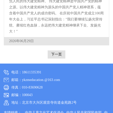
负人民的伟大建党精神。 伟大建党精神是中国共产党的精神
之源。以伟大建党精神为源头的中国共产党人精神谱系，蕴
含着中国共产党人的成功密码。 在庆祝中国共产党成立100周
年大会上，习近平总书记深刻指出：“我们要继续弘扬光荣传
统、赓续红色血脉，永远把伟大建党精神继承下去、发扬光
大！”
2026年06月29日
下一页
电话：18611335391
邮箱：ykzmeducation.@163.com
传真：010-83690628
邮编：100043
地址：北京市大兴区观音寺街道金苑路2号
友情链接：
中华儿童文化艺术促进会
中华人民共和国民政部
中